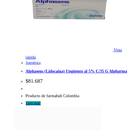
Vista
rápida
Anestésico
Alphasens (Lidocaína) Ungüento al 5% C/35 G Alpharma
$
81.687
Producto de farmahub Colombia
Leer más