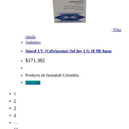
Vista
rápida
Antibiótico
Amcef I.V. (Ceftriaxona) Sol Iny 1 G 10 Ml Amsa
$
171.382
Producto de farmahub Colombia
Leer más
1
2
3
4
…