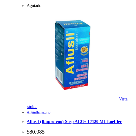
Agotado
Vista
rápida
Antiinflamatorio
Aflusil (Ibuprofeno) Susp Al 2% C/120 ML Loeffler
$
80.085