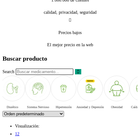
1.000.000 de clientes
calidad, privacidad, seguridad
Precios bajos
El mejor precio en la web
Buscar producto
Search
Diurético
Sistema Nervioso
Hipertensión
Ansiedad y Depresión
Obesidad
Caída del
Visualización:
12